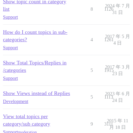
Show topic count in category
2024 年 7 月
list
8
1126
31 日
Support
How do I count topics in sub-
2017 年 5 月
categories?
4
1261
4 日
Support
Show Total Topics/Replies in
2017 年 3 月
/categories
5
1915
23 日
Support
Show Views instead of Replies
2023 年 6 月
5
1113
24 日
Development
View total topics per
2015 年 11
category/sub category
9
3111
月 18 日
Support
moderation