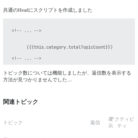
共通のHeadにスクリプトを作成しました
  <!-- ... -->

        ({{this.category.totalTopicCount}})

トピック数については機能しましたが、返信数を表示する
方法が見つかりませんでした…
関連トピック
表
アクティビ
トピック
返信
示
ティ