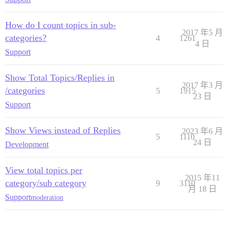
How do I count topics in sub-
2017 年5 月
categories?
4
1261
4 日
Support
Show Total Topics/Replies in
2017 年3 月
/categories
5
1915
23 日
Support
Show Views instead of Replies
2023 年6 月
5
1110
24 日
Development
View total topics per
2015 年11
category/sub category
9
3110
月 18 日
Support
moderation