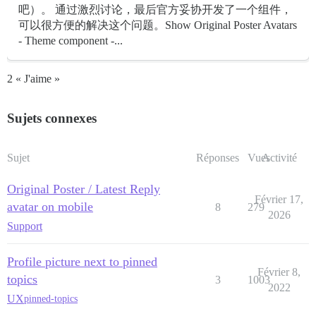
吧）。 通过激烈讨论，最后官方妥协开发了一个组件，
可以很方便的解决这个问题。Show Original Poster Avatars
- Theme component -...
2 « J'aime »
Sujets connexes
Sujet
Réponses
Vues
Activité
Original Poster / Latest Reply
Février 17,
avatar on mobile
8
279
2026
Support
Profile picture next to pinned
Février 8,
topics
3
1003
2022
UX
pinned-topics