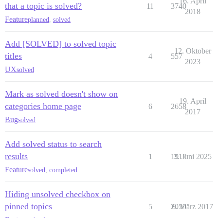
16. April
that a topic is solved?
11
3740
2018
Feature
planned
,
solved
Add [SOLVED] to solved topic
12. Oktober
titles
4
557
2023
UX
solved
Mark as solved doesn't show on
19. April
categories home page
6
2658
2017
Bug
solved
Add solved status to search
results
1
1917
3. Juni 2025
Feature
solved
,
completed
Hiding unsolved checkbox on
pinned topics
5
2059
6. März 2017