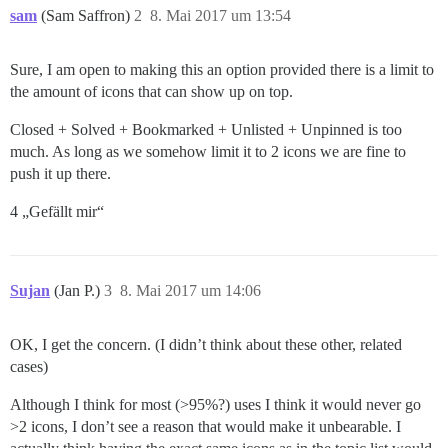
sam
(Sam Saffron)
2
8. Mai 2017 um 13:54
Sure, I am open to making this an option provided there is a limit to
the amount of icons that can show up on top.
Closed + Solved + Bookmarked + Unlisted + Unpinned is too
much. As long as we somehow limit it to 2 icons we are fine to
push it up there.
4 „Gefällt mir“
Sujan
(Jan P.)
3
8. Mai 2017 um 14:06
OK, I get the concern. (I didn’t think about these other, related
cases)
Although I think for most (>95%?) uses I think it would never go
>2 icons, I don’t see a reason that would make it unbearable. I