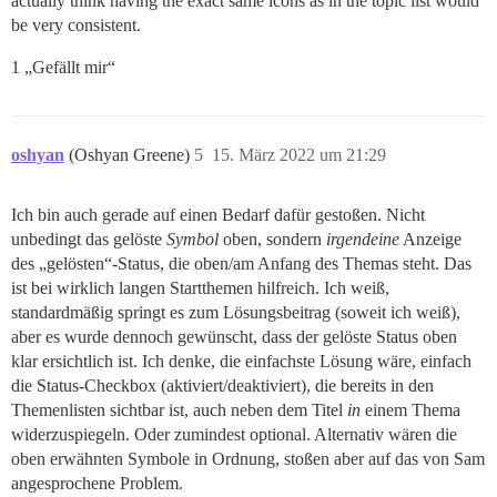
actually think having the exact same icons as in the topic list would
be very consistent.
1 „Gefällt mir“
oshyan
(Oshyan Greene)
5
15. März 2022 um 21:29
Ich bin auch gerade auf einen Bedarf dafür gestoßen. Nicht
unbedingt das gelöste
Symbol
oben, sondern
irgendeine
Anzeige
des „gelösten“-Status, die oben/am Anfang des Themas steht. Das
ist bei wirklich langen Startthemen hilfreich. Ich weiß,
standardmäßig springt es zum Lösungsbeitrag (soweit ich weiß),
aber es wurde dennoch gewünscht, dass der gelöste Status oben
klar ersichtlich ist. Ich denke, die einfachste Lösung wäre, einfach
die Status-Checkbox (aktiviert/deaktiviert), die bereits in den
Themenlisten sichtbar ist, auch neben dem Titel
in
einem Thema
widerzuspiegeln. Oder zumindest optional. Alternativ wären die
oben erwähnten Symbole in Ordnung, stoßen aber auf das von Sam
angesprochene Problem.