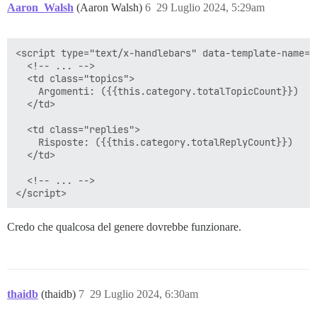
Aaron_Walsh
(Aaron Walsh)
6
29 Luglio 2024, 5:29am
<script type="text/x-handlebars" data-template-name="
  <!-- ... -->

  <td class="topics">

    Argomenti: ({{this.category.totalTopicCount}})

  </td>

  <td class="replies">

    Risposte: ({{this.category.totalReplyCount}})

  </td>

  <!-- ... -->

Credo che qualcosa del genere dovrebbe funzionare.
thaidb
(thaidb)
7
29 Luglio 2024, 6:30am