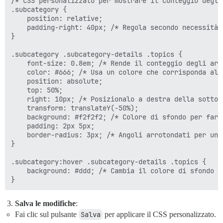
/* CSS personalizzato per mostrare il conteggio degli
.subcategory {

    position: relative;

    padding-right: 40px; /* Regola secondo necessità p
}

.subcategory .subcategory-details .topics {

    font-size: 0.8em; /* Rende il conteggio degli arg
    color: #666; /* Usa un colore che corrisponda al t
    position: absolute;

    top: 50%;

    right: 10px; /* Posizionalo a destra della sottoca
    transform: translateY(-50%);

    background: #f2f2f2; /* Colore di sfondo per farlo
    padding: 2px 5px;

    border-radius: 3px; /* Angoli arrotondati per un 
}

.subcategory:hover .subcategory-details .topics {

    background: #ddd; /* Cambia il colore di sfondo a
Salva le modifiche
:
Fai clic sul pulsante
Salva
per applicare il CSS personalizzato.