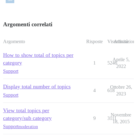
Argomenti correlati
Argomento
Risposte
Visualizzazioni
Attività
How to show total of topics per
Aprile 5,
category
1
5246
2022
Support
Display total number of topics
Ottobre 26,
4
618
2023
Support
View total topics per
Novembre
category/sub category
9
3111
18, 2015
Support
moderation