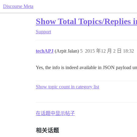
Discourse Meta
Show Total Topics/Replies i
Support
techAPJ
(Arpit Jalan)
5
2015 年12 月 2 日 18:32
Yes, the info is indeed available in JSON payload u
Show topic count in category list
在话题中显示帖子
相关话题