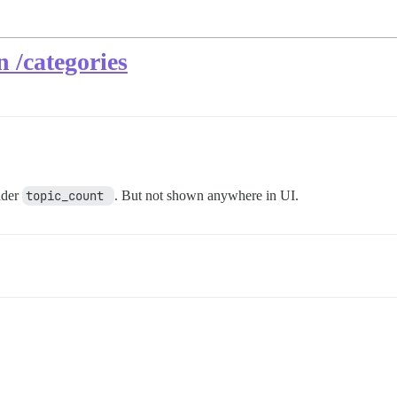
n /categories
nder
topic_count 
. But not shown anywhere in UI.