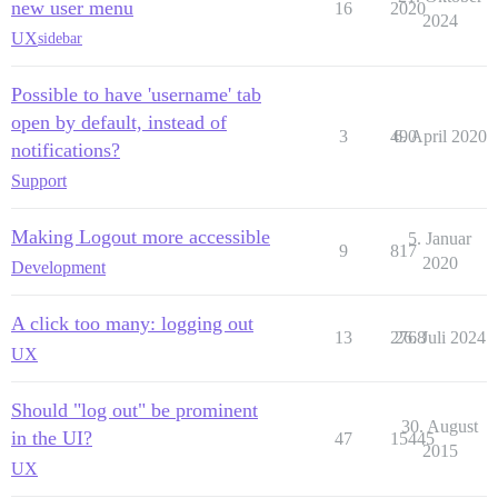
new user menu
16
2020
2024
UX
sidebar
Possible to have 'username' tab
open by default, instead of
3
490
6. April 2020
notifications?
Support
Making Logout more accessible
5. Januar
9
817
2020
Development
A click too many: logging out
13
2768
26. Juli 2024
UX
Should "log out" be prominent
30. August
in the UI?
47
15445
2015
UX