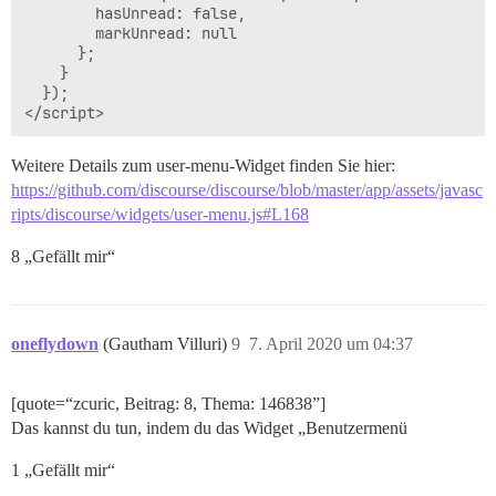
        hasUnread: false,

        markUnread: null

      };

    }

  });

Weitere Details zum user-menu-Widget finden Sie hier:
https://github.com/discourse/discourse/blob/master/app/assets/javasc
ripts/discourse/widgets/user-menu.js#L168
8 „Gefällt mir“
oneflydown
(Gautham Villuri)
9
7. April 2020 um 04:37
[quote=“zcuric, Beitrag: 8, Thema: 146838”]
Das kannst du tun, indem du das Widget „Benutzermenü
1 „Gefällt mir“