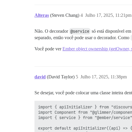
Alteras
(Steven Chang)
4
Julho 17, 2025, 11:21pm
Não. O decorador
@service
só está disponível e
separado, então você pode usar o decorador. Como
Você pode ver
Ember object ownership (getOwner, ser
david
(David Taylor)
5
Julho 17, 2025, 11:38pm
Se desejar, você pode colocar uma classe inteira de
import { apiInitializer } from "discours
import Component from "@glimmer/componen
import { service } from "@ember/service"
export default apiInitializer((api) => {