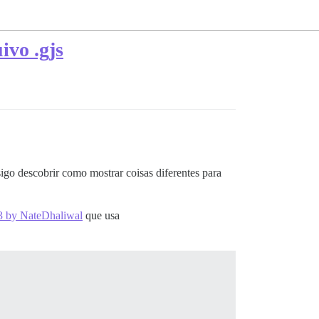
ivo .gjs
go descobrir como mostrar coisas diferentes para
#3 by NateDhaliwal
que usa