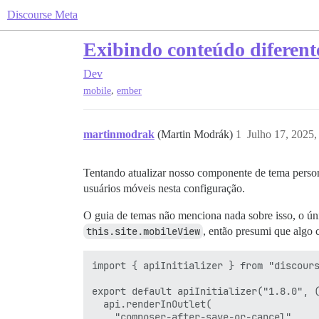
Discourse Meta
Exibindo conteúdo diferent
Dev
,
mobile
ember
martinmodrak
(Martin Modrák)
1
Julho 17, 2025
Tentando atualizar nosso componente de tema person
usuários móveis nesta configuração.
O guia de temas não menciona nada sobre isso, o úni
this.site.mobileView
, então presumi que algo 
import { apiInitializer } from "discours
export default apiInitializer("1.8.0", (
  api.renderInOutlet(

    "composer-after-save-or-cancel",
