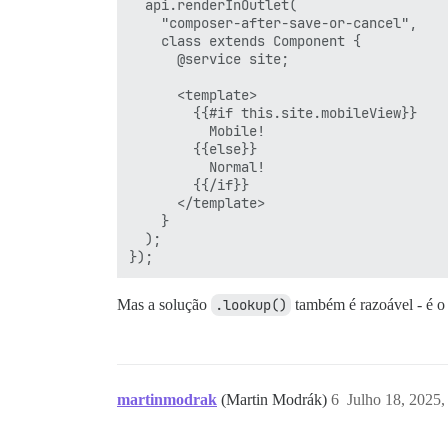
  api.renderInOutlet(

    "composer-after-save-or-cancel",

    class extends Component {

      @service site;

      <template>

        {{#if this.site.mobileView}}

          Mobile!

        {{else}}

          Normal!

        {{/if}}

      </template>

    }

  );

Mas a solução
.lookup()
também é razoável - é 
martinmodrak
(Martin Modrák)
6
Julho 18, 2025