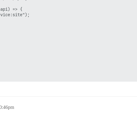
api) => {

vice:site");

10:46pm