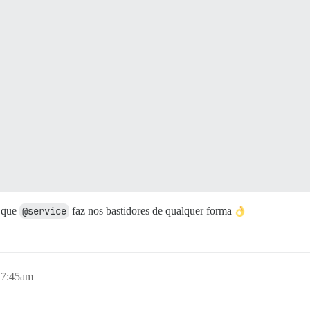
o que
@service
faz nos bastidores de qualquer forma
, 7:45am