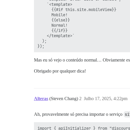
    `<template>

      {{#if this.site.mobileView}}

      Mobile!

      {{else}}

      Normal!

      {{/if}}

    </template>`

  );

Mas eu só vejo o conteúdo normal… Obviamente es
Obrigado por qualquer dica!
Alteras
(Steven Chang)
2
Julho 17, 2025, 4:22pm
Ah, provavelmente só precisa importar o serviço
si
import { apiInitializer } from "discours