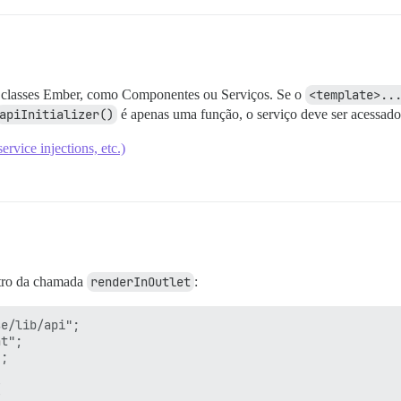
m classes Ember, como Componentes ou Serviços. Se o
<template>..
apiInitializer()
é apenas uma função, o serviço deve ser acessad
vice injections, etc.)
ntro da chamada
renderInOutlet
:
e/lib/api";

t";

;


