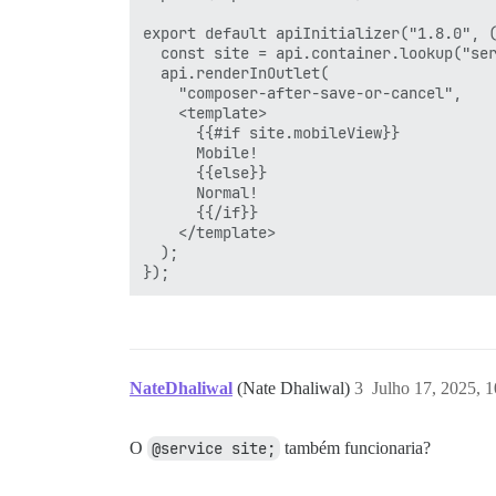
export default apiInitializer("1.8.0", (
  const site = api.container.lookup("ser
  api.renderInOutlet(

    "composer-after-save-or-cancel",

    <template>

      {{#if site.mobileView}}

      Mobile!

      {{else}}

      Normal!

      {{/if}}

    </template>

  );

NateDhaliwal
(Nate Dhaliwal)
3
Julho 17, 2025, 
O
@service site;
também funcionaria?