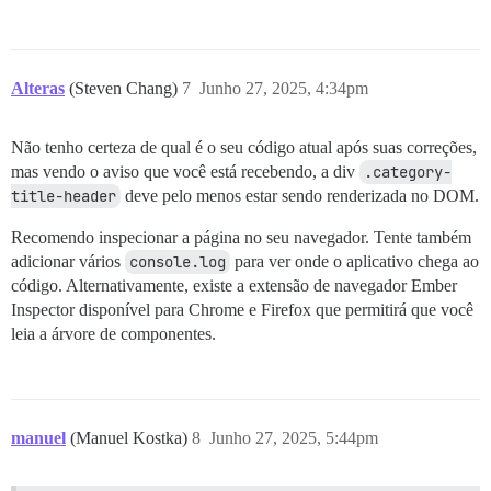
          </div>

        </div>

        <div class="category-about-url">

          <a href="{{this.args.category.topic_url}}">
        </div>

Alteras
(Steven Chang)
7
Junho 27, 2025, 4:34pm
      </div>

    {{/if}}

  </template>

Não tenho certeza de qual é o seu código atual após suas correções,
mas vendo o aviso que você está recebendo, a div
.category-
title-header
deve pelo menos estar sendo renderizada no DOM.
Recomendo inspecionar a página no seu navegador. Tente também
adicionar vários
console.log
para ver onde o aplicativo chega ao
código. Alternativamente, existe a extensão de navegador Ember
Inspector disponível para Chrome e Firefox que permitirá que você
leia a árvore de componentes.
manuel
(Manuel Kostka)
8
Junho 27, 2025, 5:44pm