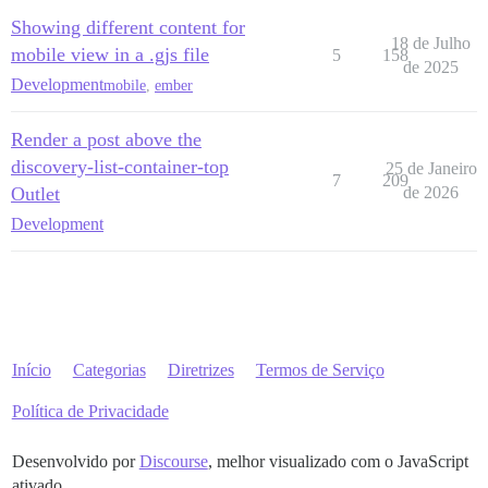
Showing different content for
18 de Julho
mobile view in a .gjs file
5
158
de 2025
Development
mobile
,
ember
Render a post above the
discovery-list-container-top
25 de Janeiro
7
209
Outlet
de 2026
Development
Início
Categorias
Diretrizes
Termos de Serviço
Política de Privacidade
Desenvolvido por
Discourse
, melhor visualizado com o JavaScript
ativado