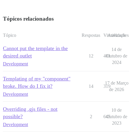
Tópicos relacionados
Tópico
Respostas
Visualizações
Atividade
Cannot put the template in the
14 de
desired outlet
12
401
Outubro de
2024
Development
Templating of my "component"
17 de Março
broke. How do I fix it?
14
319
de 2026
Development
Overriding .gjs files - not
10 de
possible?
2
645
Outubro de
2023
Development