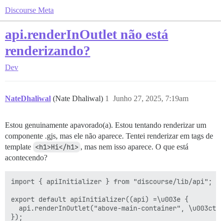
Discourse Meta
api.renderInOutlet não está
renderizando?
Dev
NateDhaliwal
(Nate Dhaliwal)
1
Junho 27, 2025, 7:19am
Estou genuinamente apavorado(a). Estou tentando renderizar um
componente .gjs, mas ele não aparece. Tentei renderizar em tags de
template
<h1>Hi</h1>
, mas nem isso aparece. O que está
acontecendo?
import { apiInitializer } from "discourse/lib/api";

export default apiInitializer((api) =\u003e {

  api.renderInOutlet("above-main-container", \u003cte