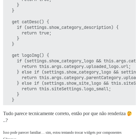
    }

  }

  get catDesc() {

    if (settings.show_category_description) {

      return true;

    }

  }

  get logoImg() {

    if (settings.show_category_logo && this.args.cate
      return this.args.category.uploaded_logo.url;

    } else if (settings.show_category_logo && setting
      return this.args.category.parentCategory.uploade
    } else if (settings.show_site_logo && this.siteSe
      return this.siteSettings.logo_small;

    }

  }

  get ifParentProtected() {

Tudo parece tecnicamente correto, então por que não renderiza
    if (this.args.category.parentCategory && this.arg
..?
      return true;

    }

Isso pode parecer familiar… sim, estou tentando trocar widgets por componentes
  }
