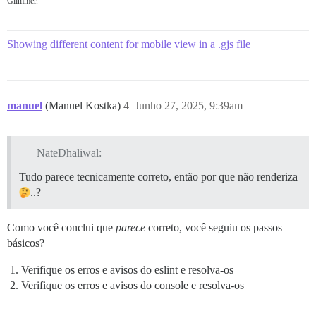
Glimmer.
  get ifProtected() {

    if (this.args.category.read_restricted) {

        return true;

Showing different content for mobile view in a .gjs file
    }

  }

  get lockIcon() {

    return settings.category_lock_icon || 'lock';

manuel
(Manuel Kostka)
4
Junho 27, 2025, 9:39am
  }

  get showHeader() {

    console.log(this.args.category);

NateDhaliwal:
    const isException = this.args.category && setting
Tudo parece tecnicamente correto, então por que não renderiza
    const hideMobile = !settings.show_mobile && this.s
    const subCat = !settings.show_subcategory_header 
..?
    const noDesc = !settings.hide_if_no_category_desc
    const path = window.location.pathname;

Como você conclui que
parece
correto, você seguiu os passos
    return (/^\\/c\\//.test(path)

      && !isException

básicos?
      && !noDesc

      && !subCat

Verifique os erros e avisos do eslint e resolva-os
      && !hideMobile

Verifique os erros e avisos do console e resolva-os
    );

  }
