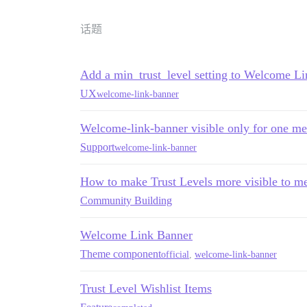
话题
Add a min_trust_level setting to Welcome L
UX
welcome-link-banner
Welcome-link-banner visible only for one m
Support
welcome-link-banner
How to make Trust Levels more visible to m
Community Building
Welcome Link Banner
Theme component
official
,
welcome-link-banner
Trust Level Wishlist Items