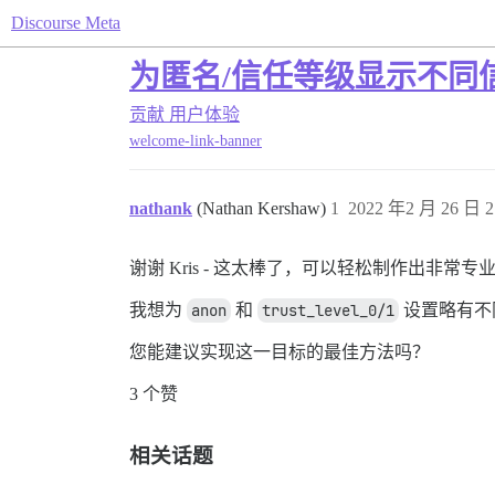
Discourse Meta
为匿名/信任等级显示不同
贡献
用户体验
welcome-link-banner
nathank
(Nathan Kershaw)
1
2022 年2 月 26 日 2
谢谢 Kris - 这太棒了，可以轻松制作出非
我想为
anon
和
trust_level_0/1
设置略有不
您能建议实现这一目标的最佳方法吗？
3 个赞
相关话题