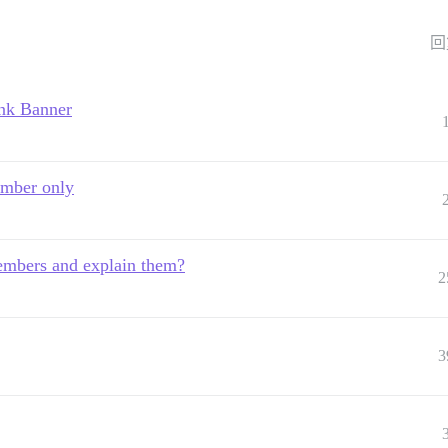
回
ink Banner
ember only
embers and explain them?
2
3