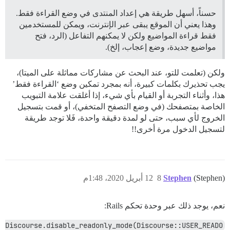
حسناً، أسهل طريقة هي إعداد المنتدى في وضع القراءة فقط.
وهذا يعني أن الموقع يبقى عبر الإنترنت، ويمكن للمستخدمين
فقط قراءة المواضيع ولكن لا يمكنهم التفاعل (الرد، فتح
مواضيع جديدة، وضع إعجاب، إلخ).
ولكن (تعلمت للتو، عند البحث عن مشاركات مماثلة على الميتا)،
يجب تحذيرك بكلمات كبيرة، أنه بمجرد تمكين وضع ‘القراءة فقط’
هذا، وأثناء التجربة أو القيام بأي شيء، إذا أغلقت علامة التبويب
الخاصة بمتصفحك (في وضع التصفح المتخفي)، أو قمت بتسجيل
الخروج لأي سبب، حتى لو لمدة دقيقة واحدة، فَلا توجد طريقة
لتسجيل الدخول مرة أخرى!!
(Stephen)
Stephen
8
12 أبريل 2020، 1:48م
نعم، يوجد ذلك عبر وحدة تحكم Rails:
Discourse.disable_readonly_mode(Discourse::USER_READO