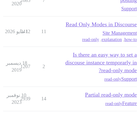
posting
2085
7
2020
Support
Read Only Modes in Discourse
11
1 مايو 2026
2412
Site Management
read-only
,
explanation
,
how-to
Is there an easy way to set a
discouse instance temporarly in
18 ديسمبر
1207
2
2019
read-only mode?
Support
read-only
Partial read-only mode
10 نوفمبر
2939
14
2023
Feature
read-only