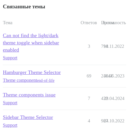
Связанные темы
Тема
Ответов
Просм.
Активность
Can not find the light/dark
theme toggle when sidebar
3
794
18.11.2022
enabled
Support
Hamburger Theme Selector
69
24144
30.05.2023
Theme component
end-of-life
Theme components issue
7
432
29.04.2024
Support
Sidebar Theme Selector
4
987
24.10.2022
Support