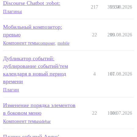
Discourse Chatbot :robot:
217
35554
03.08.2026
Плагин
ai
Мобильный композитор:
превью
22
299
03.08.2026
Компонент темы
composer
,
mobile
Дубликатор событий:
дублирование событий/тем
календаря в новый период
4
107
01.08.2026
времени
Плагин
Изменение порядка элементов
в боковом меню
22
1006
31.07.2026
Компонент темы
sidebar
Плагин событий Angus'