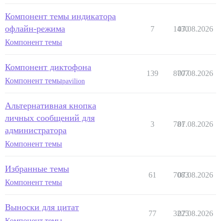
Компонент темы индикатора
офлайн-режима
7
1430
07.08.2026
Компонент темы
Компонент диктофона
139
8707
07.08.2026
Компонент темы
pavilion
Альтернативная кнопка
личных сообщений для
3
781
07.08.2026
администратора
Компонент темы
Избранные темы
61
7083
07.08.2026
Компонент темы
Выноски для цитат
77
3225
07.08.2026
Компонент темы