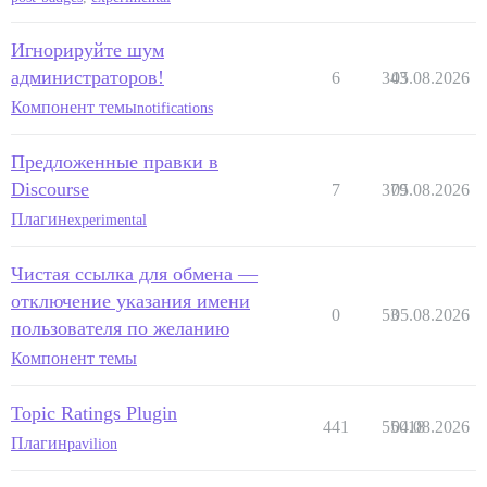
Игнорируйте шум
администраторов!
6
343
05.08.2026
Компонент темы
notifications
Предложенные правки в
Discourse
7
379
05.08.2026
Плагин
experimental
Чистая ссылка для обмена —
отключение указания имени
0
53
05.08.2026
пользователя по желанию
Компонент темы
Topic Ratings Plugin
441
55018
04.08.2026
Плагин
pavilion