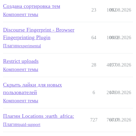
Создана сортировка тем
23
1092
08.08.2026
Компонент темы
Discourse Fingerprint - Browser
Fingerprinting Plugin
64
10082
08.08.2026
Плагин
experimental
Restrict uploads
28
4157
07.08.2026
Компонент темы
Скрыть лайки для новых
пользователей
6
2146
07.08.2026
Компонент темы
Плагин Locations :earth_africa:
727
76817
07.08.2026
Плагин
paid-support