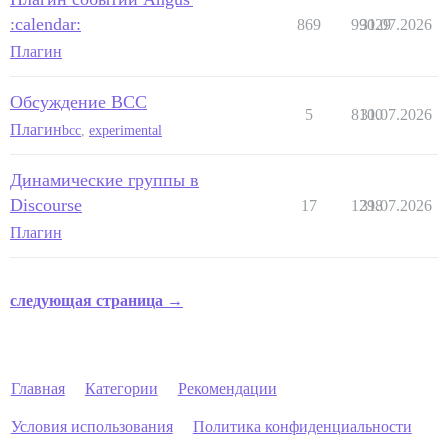
:calendar:
869
99029
31.07.2026
Плагин
Обсуждение BCC
5
8100
31.07.2026
Плагин
bcc
,
experimental
Динамические группы в
Discourse
17
1298
31.07.2026
Плагин
следующая страница →
Главная
Категории
Рекомендации
Условия использования
Политика конфиденциальности