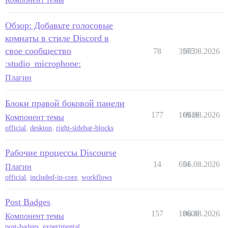
Обзор: Добавьте голосовые
комнаты в стиле Discord в
свое сообщество
78
3575
06.08.2026
:studio_microphone:
Плагин
Блоки правой боковой панели
177
16916
06.08.2026
Компонент темы
official
,
desktop
,
right-sidebar-blocks
Рабочие процессы Discourse
14
651
06.08.2026
Плагин
official
,
included-in-core
,
workflows
Post Badges
157
18600
06.08.2026
Компонент темы
post-badges
,
experimental