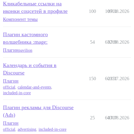
Кликабельные ссылки на
иконки соцсетей в профиле
100
10901
07.08.2026
Компонент темы
Плагин кастомного
волшебника :mage:
54
63269
07.08.2026
Плагин
pavilion
Календарь и события в
Discourse
150
60151
23.07.2026
Плагин
official
,
calendar-and-events
,
included-in-core
Плагин рекламы для Discourse
(Ads)
25
64307
07.08.2026
Плагин
official
,
advertising
,
included-in-core