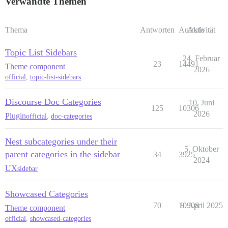
Verwandte Themen
Thema
Antworten
Aufrufe
Aktivität
Topic List Sidebars
24. Februar
23
14491
Theme component
2026
official
,
topic-list-sidebars
Discourse Doc Categories
10. Juni
125
10306
2026
Plugin
official
,
doc-categories
Nest subcategories under their
5. Oktober
parent categories in the sidebar
34
3925
2024
UX
sidebar
Showcased Categories
70
10908
8. April 2025
Theme component
official
,
showcased-categories