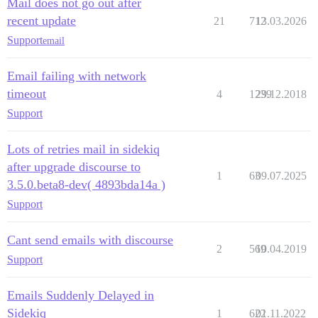
Mail does not go out after
recent update
21
712
13.03.2026
Support
email
Email failing with network
timeout
4
1239
29.12.2018
Support
Lots of retries mail in sidekiq
after upgrade discourse to
1
63
09.07.2025
3.5.0.beta8-dev( 4893bda14a )
Support
Cant send emails with discourse
2
569
10.04.2019
Support
Emails Suddenly Delayed in
Sidekiq
1
622
01.11.2022