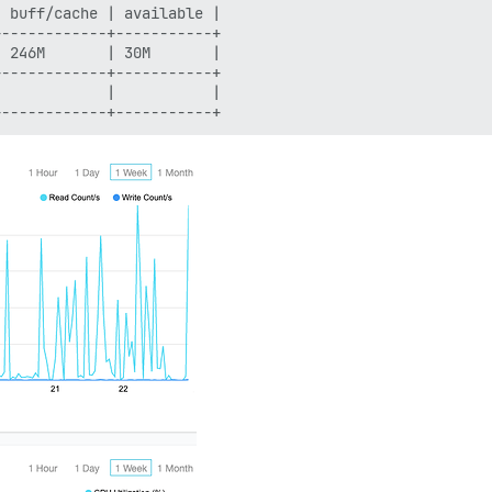
 buff/cache | available |

------------+-----------+

 246M       | 30M       |

------------+-----------+

            |           |
