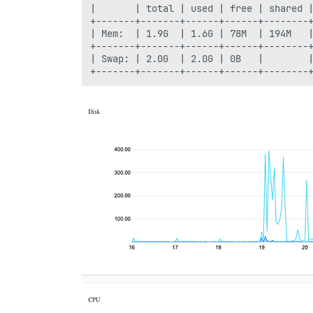
|       | total | used | free | shared |
+-------+-------+------+------+--------+
| Mem:  | 1.9G  | 1.6G | 78M  | 194M   |
+-------+-------+------+------+--------+
| Swap: | 2.0G  | 2.0G | 0B   |        |