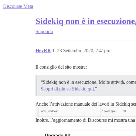
Discourse Meta
Sidekiq non è in esecuzion
Supporto
HeyRR
1
23 Settembre 2020, 7:41pm
Il consiglio del sito mostra:
“Sidekiq non è in esecuzione. Molte attività, com
Scopri di più su Sidekiq qui
.”
Anche l’attivazione manuale dei lavori in Sidekiq se
Inoltre, l’aggiornamento di Discourse mi mostra una p