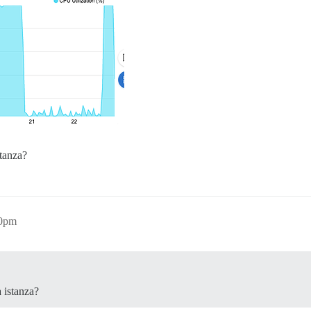
stanza?
00pm
a istanza?