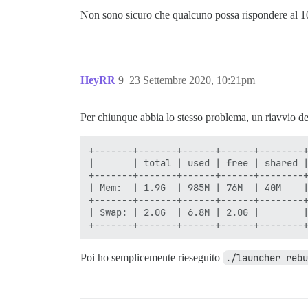
Non sono sicuro che qualcuno possa rispondere al 1
HeyRR
9
23 Settembre 2020, 10:21pm
Per chiunque abbia lo stesso problema, un riavvio d
+-------+-------+------+------+--------+
|       | total | used | free | shared |
+-------+-------+------+------+--------+
| Mem:  | 1.9G  | 985M | 76M  | 40M    |
+-------+-------+------+------+--------+
| Swap: | 2.0G  | 6.8M | 2.0G |        |
Poi ho semplicemente rieseguito
./launcher reb