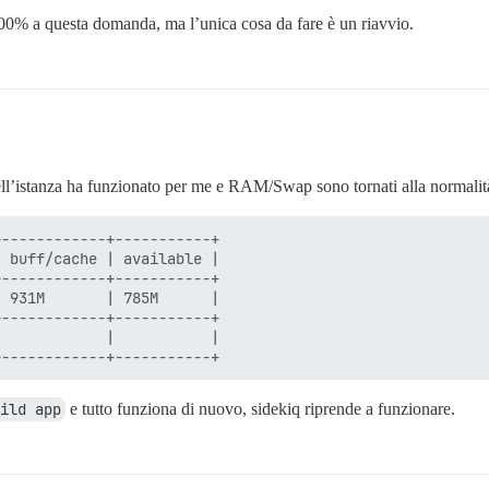
00% a questa domanda, ma l’unica cosa da fare è un riavvio.
ell’istanza ha funzionato per me e RAM/Swap sono tornati alla normalit
------------+-----------+

 buff/cache | available |

------------+-----------+

 931M       | 785M      |

------------+-----------+

            |           |

uild app
e tutto funziona di nuovo, sidekiq riprende a funzionare.