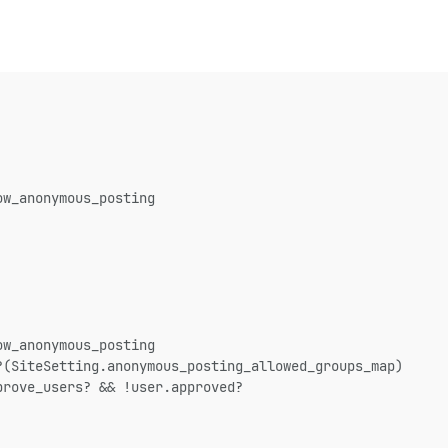
ow_anonymous_posting
ow_anonymous_posting
?(SiteSetting.anonymous_posting_allowed_groups_map)
prove_users? && !user.approved?