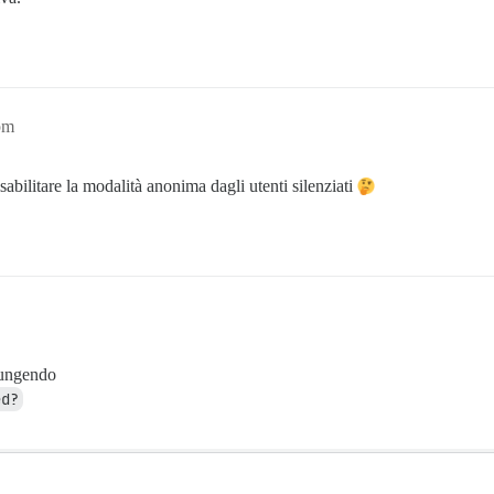
pm
abilitare la modalità anonima dagli utenti silenziati
iungendo
ed?