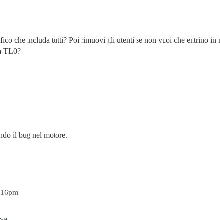
ico che includa tutti? Poi rimuovi gli utenti se non vuoi che entrino i
 a TL0?
ndo il bug nel motore.
1:16pm
va.