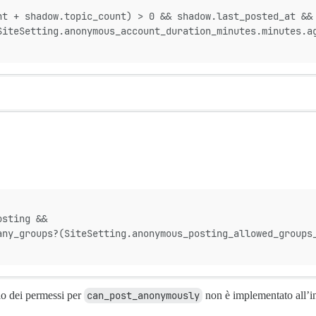
nt + shadow.topic_count) > 0 && shadow.last_posted_at &&
SiteSetting.anonymous_account_duration_minutes.minutes.a
osting &&
any_groups?(SiteSetting.anonymous_posting_allowed_groups
llo dei permessi per
can_post_anonymously
non è implementato all’i