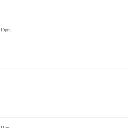
1:10pm
1:11pm