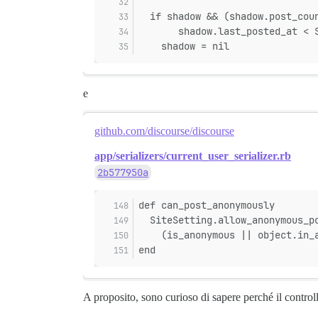
  if shadow && (shadow.post_cou
       shadow.last_posted_at < 
    shadow = nil
e
github.com/discourse/discourse
app/serializers/current_user_serializer.rb
2b577950a
def can_post_anonymously
  SiteSetting.allow_anonymous_p
    (is_anonymous || object.in_
end
A proposito, sono curioso di sapere perché il contro