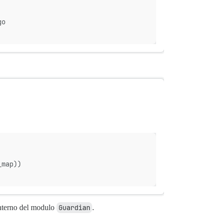
go
_map))
nterno del modulo
Guardian
.