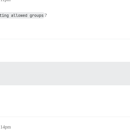
ting allowed groups
?
1:14pm