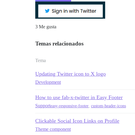
3 Me gusta
Temas relacionados
Tema
Updating Twitter icon to X logo
Development
How to use fab-x-twitter in Easy Footer
Support
easy-responsive-footer
,
custom-header-icons
Clickable Social Icon Links on Profile
Theme component