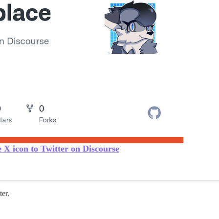
 X icon to Twitter on Discourse
ter.