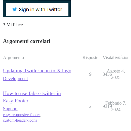
3 Mi Piace
Argomenti correlati
Argomento
Risposte
Visualizzazioni
Attività
Updating Twitter icon to X logo
Agosto 4,
9
3436
2025
Development
How to use fab-x-twitter in
Easy Footer
Febbraio 7,
2
9319
Support
2024
easy-responsive-footer
,
custom-header-icons