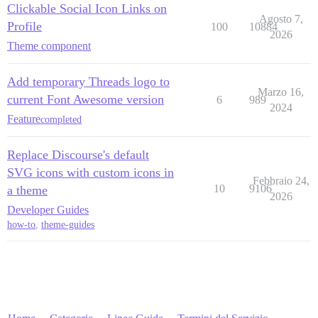
Clickable Social Icon Links on
Agosto 7,
Profile
100
10884
2026
Theme component
Add temporary Threads logo to
Marzo 16,
current Font Awesome version
6
989
2024
Feature
completed
Replace Discourse's default
SVG icons with custom icons in
Febbraio 24,
10
9106
a theme
2026
Developer Guides
how-to
,
theme-guides