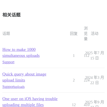
相关话题
浏
话题
回复
览
活动
量
How to make 1000
2025 年7 月
simultaneous uploads
1
112
15 日
Support
Quick query about image
2024 年3 月
upload limits
2
224
22 日
Support
uploads
One user on iOS having trouble
2025 年9 月
uploading multiple files
12
410