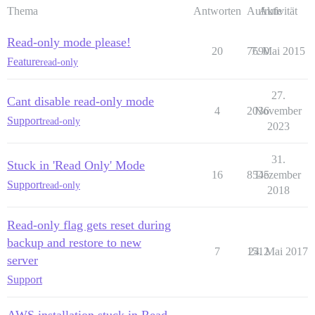
Thema
Antworten
Aufrufe
Aktivität
Read-only mode please!
20
7690
7. Mai 2015
Feature
read-only
27.
Cant disable read-only mode
4
2036
November
Support
read-only
2023
31.
Stuck in 'Read Only' Mode
16
8545
Dezember
Support
read-only
2018
Read-only flag gets reset during
backup and restore to new
7
1512
24. Mai 2017
server
Support