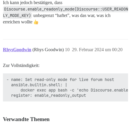
Ich kann jedoch bestätigen, dass
Discourse.enable_readonly_mode(Discourse::USER_READON
LY_MODE_KEY)
unbegrenzt “haftet”, was das war, was ich
erreichen wollte
RhysGoodwin
(Rhys Goodwin)
10
29. Februar 2024 um 00:20
Zur Vollständigkeit:
- name: Set read-only mode for live forum host

  ansible.builtin.shell: |

      docker exec app bash -c 'echo Discourse.enable_
Verwandte Themen