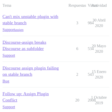
Tema
Respuestas
Vistas
Actividad
Can't mix unstable plugin with
30 Abril
stable branch
3
984
2020
Support
assign
Discourse-assign breaks
20 Mayo
Discourse as subfolder
6
534
2020
Support
Discourse assign plugin failing
15 Enero
on stable branch
2
543
2020
Bug
Follow up: Assign Plugin
1 Octubre
Conflict
20
2008
2019
Support