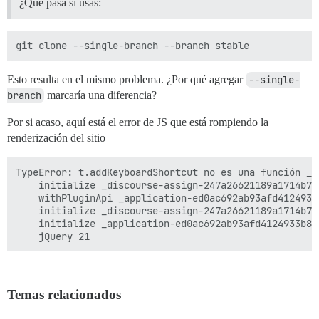
¿Qué pasa si usas:
Esto resulta en el mismo problema. ¿Por qué agregar
--single-
branch
marcaría una diferencia?
Por si acaso, aquí está el error de JS que está rompiendo la
renderización del sitio
TypeError: t.addKeyboardShortcut no es una función _d
    initialize _discourse-assign-247a26621189a1714b70
    withPluginApi _application-ed0ac692ab93afd4124933
    initialize _discourse-assign-247a26621189a1714b70
    initialize _application-ed0ac692ab93afd4124933b80
Temas relacionados