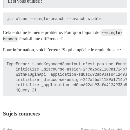
Et si vous utilisez :
Cela entraîne le même problème. Pourquoi l’ajout de
--single-
branch
ferait-il une différence ?
Pour information, voici l’erreur JS qui empêche le rendu du site :
TypeError: t.addKeyboardShortcut n'est pas une foncti
    initialize _discourse-assign-247a26621189a1714b70
    withPluginApi _application-ed0ac692ab93afd4124933
    initialize _discourse-assign-247a26621189a1714b70
    initialize _application-ed0ac692ab93afd4124933b80
Sujets connexes
Sujet
Réponses
Vues
Activité