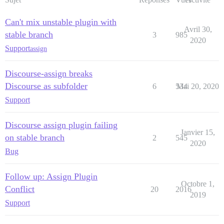
Can't mix unstable plugin with
Avril 30,
stable branch
3
985
2020
Support
assign
Discourse-assign breaks
Discourse as subfolder
6
534
Mai 20, 2020
Support
Discourse assign plugin failing
Janvier 15,
on stable branch
2
545
2020
Bug
Follow up: Assign Plugin
Octobre 1,
Conflict
20
2016
2019
Support