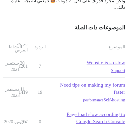
ولكن مجرد قدرتك على أكل 21 دونات
لا يعني أنه يجب عليك
ذلك…
الموضوعات ذات الصلة
مرات
الموضوع
الردود
النشاط
العرض
Website is so slow
20 سبتمبر
1201
7
2021
Support
Need tips on making my forum
11 ديسمبر
faster
1419
19
2023
Self-hosting
performance
Page load slow according to
Google Search Console
0
5 يونيو 2020
707