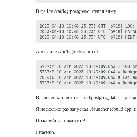
В файле /var/log/postgres/current я вижу:
2023-04-10 10:48:23.733 GMT [6918] LOG: 
2023-04-10 10:48:23.734 UTC [6918] FATAL
А в файле /var/log/redis/current:
3787:M 10 Apr 2023 10:49:09.043 * 100 ch
3787:M 10 Apr 2023 10:49:09.044 * Backgr
7014:C 10 Apr 2023 10:49:09.045 # Failed
Владелец каталога /shared/postgres_data — postgres:
Я несколько раз запускал ./launcher rebuild app, 
Пожалуйста, помогите!
Спасибо,