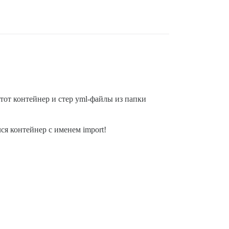
этот контейнер и стер yml-файлы из папки
лся контейнер с именем import!