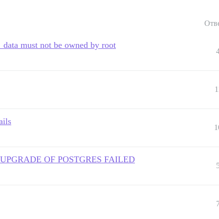
Отв
es_data must not be owned by root
1
ils
1
time - UPGRADE OF POSTGRES FAILED