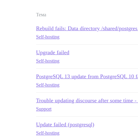
Тема
Rebuild fails: Data directory /shared/postgr
Self-hosting
Upgrade failed
Self-hosting
PostgreSQL 13 update from PostgreSQL 10 fa
Self-hosting
Trouble updating discourse after some 
Support
Update failed (postgresql)
Self-hosting