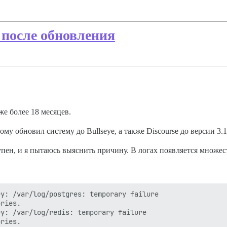
 после обновления
же более 18 месяцев.
ому обновил систему до Bullseye, а также Discourse до версии 3.1.
тупен, и я пытаюсь выяснить причину. В логах появляется множе
y: /var/log/postgres: temporary failure

ries.

y: /var/log/redis: temporary failure
