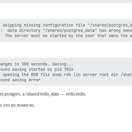
 skipping missing configuration file "/shared/postgres_d
:  data directory "/shared/postgres_data" has wrong owne
anges in 300 seconds. Saving...

ound saving started by pid 7014

 opening the RDB file dump.rdb (in server root dir /shar
postgres, а /shared/redis_data — redis:redis.
но это не помогло.