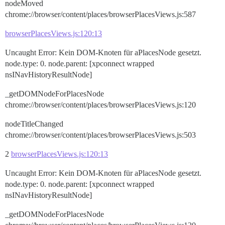
nodeMoved
chrome://browser/content/places/browserPlacesViews.js:587
browserPlacesViews.js:120:13
Uncaught Error: Kein DOM-Knoten für aPlacesNode gesetzt.
node.type: 0. node.parent: [xpconnect wrapped
nsINavHistoryResultNode]
_getDOMNodeForPlacesNode
chrome://browser/content/places/browserPlacesViews.js:120
nodeTitleChanged
chrome://browser/content/places/browserPlacesViews.js:503
2
browserPlacesViews.js:120:13
Uncaught Error: Kein DOM-Knoten für aPlacesNode gesetzt.
node.type: 0. node.parent: [xpconnect wrapped
nsINavHistoryResultNode]
_getDOMNodeForPlacesNode