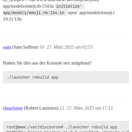
app/models/emoji.rb:154:in
initialize' 
app/models/emoji.rb:154:in 
open’ app/models/emoji.r
19:11 Uhr
sam
(Sam Saffron)
10
27. März 2025 um 02:53
Haben Sie dies aus der Konsole neu aufgebaut?
rlauriston
(Robert Lauriston)
12
27. März 2025 um 17:12
root@www:/var/discourse# ./launcher rebuild app
