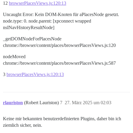
12
browserPlacesViews.js:120:13
Uncaught Error: Kein DOM-Knoten für aPlacesNode gesetzt.
node.type: 0. node.parent: [xpconnect wrapped
nsINavHistoryResultNode]
_getDOMNodeForPlacesNode
chrome://browser/content/places/browserPlacesViews.js:120
nodeMoved
chrome://browser/content/places/browserPlacesViews.js:587
3
browserPlacesViews.js:120:13
rlauriston
(Robert Lauriston)
7
27. März 2025 um 02:03
Keine mir bekannten benutzerdefinierten Plugins, daher bin ich
ziemlich sicher, nein.