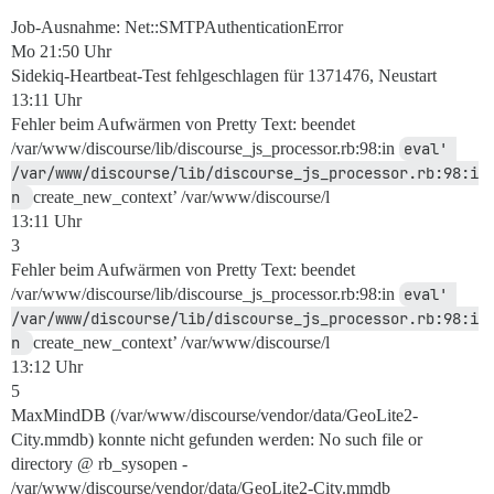
Job-Ausnahme: Net::SMTPAuthenticationError
Mo 21:50 Uhr
Sidekiq-Heartbeat-Test fehlgeschlagen für 1371476, Neustart
13:11 Uhr
Fehler beim Aufwärmen von Pretty Text: beendet
/var/www/discourse/lib/discourse_js_processor.rb:98:in
eval' 
/var/www/discourse/lib/discourse_js_processor.rb:98:i
n 
create_new_context’ /var/www/discourse/l
13:11 Uhr
3
Fehler beim Aufwärmen von Pretty Text: beendet
/var/www/discourse/lib/discourse_js_processor.rb:98:in
eval' 
/var/www/discourse/lib/discourse_js_processor.rb:98:i
n 
create_new_context’ /var/www/discourse/l
13:12 Uhr
5
MaxMindDB (/var/www/discourse/vendor/data/GeoLite2-
City.mmdb) konnte nicht gefunden werden: No such file or
directory @ rb_sysopen -
/var/www/discourse/vendor/data/GeoLite2-City.mmdb