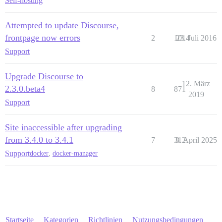
Self-hosting
Attempted to update Discourse,
frontpage now errors
2
1014
23. Juli 2016
Support
Upgrade Discourse to
12. März
2.3.0.beta4
8
871
2019
Support
Site inaccessible after upgrading
from 3.4.0 to 3.4.1
7
312
8. April 2025
Support
docker
,
docker-manager
Startseite
Kategorien
Richtlinien
Nutzungsbedingungen