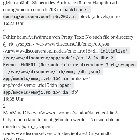
gleich abläuft. Sichern des Backtrace für den Hauptthread
config/unicorn.conf.rb:203:in
backtrace' 
config/unicorn.conf.rb:203:in 
block (2 levels) in re
16:22 Uhr
4
Fehler beim Aufwärmen von Pretty Text: No such file or directory
@ rb_sysopen - /var/www/discourse/lib/emoji/db.json
/var/www/discourse/app/models/emoji.rb:154:in
initialize' 
/var/www/discourse/app/models/em 16:26 Uhr 2 
Errno::ENOENT (No such file or directory @ rb_sysopen 
- /var/www/discourse/lib/emoji/db.json) 
app/models/emoji.rb:154:in 
initialize’
app/models/emoji.rb:154:in
open' 
app/models/emoji.rb:154:in 
db’
16:38 Uhr
2
MaxMindDB (/var/www/discourse/vendor/data/GeoLite2-
City.mmdb) konnte nicht gefunden werden: No such file or
directory @ rb_sysopen -
/var/www/discourse/vendor/data/GeoLite2-City.mmdb