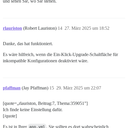
und sehen Sie, wo Sie stehen.
rlauriston
(Robert Lauriston)
14
27. März 2025 um 18:52
Danke, das hat funktioniert.
Es wäre hilfreich, wenn die Ein-Klick-Upgrade-Schaltfläche für
inkompatible Konfigurationen deaktiviert wäre.
pfaffman
(Jay Pfaffman)
15
29. März 2025 um 22:07
[quote=„rlauriston, Beitrag:7, Thema:359051”]
Ich finde keine Einstellung dafür.
[/quote]
Es ist in Ihrer
app.yml
. Sie sollten es dort wahrscheinlich