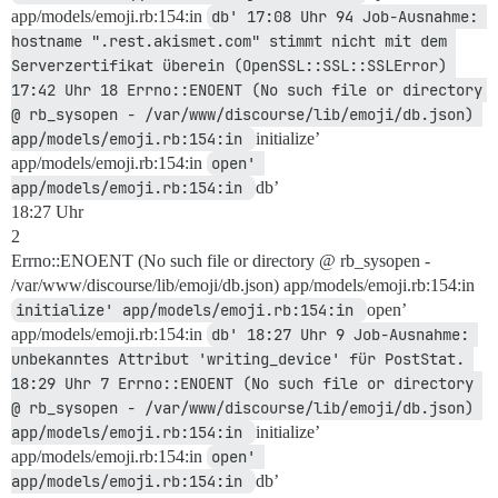
app/models/emoji.rb:154:in
db' 17:08 Uhr 94 Job-Ausnahme: 
hostname ".rest.akismet.com" stimmt nicht mit dem 
Serverzertifikat überein (OpenSSL::SSL::SSLError) 
17:42 Uhr 18 Errno::ENOENT (No such file or directory 
@ rb_sysopen - /var/www/discourse/lib/emoji/db.json) 
app/models/emoji.rb:154:in 
initialize’
app/models/emoji.rb:154:in
open' 
app/models/emoji.rb:154:in 
db’
18:27 Uhr
2
Errno::ENOENT (No such file or directory @ rb_sysopen -
/var/www/discourse/lib/emoji/db.json) app/models/emoji.rb:154:in
initialize' app/models/emoji.rb:154:in 
open’
app/models/emoji.rb:154:in
db' 18:27 Uhr 9 Job-Ausnahme: 
unbekanntes Attribut 'writing_device' für PostStat. 
18:29 Uhr 7 Errno::ENOENT (No such file or directory 
@ rb_sysopen - /var/www/discourse/lib/emoji/db.json) 
app/models/emoji.rb:154:in 
initialize’
app/models/emoji.rb:154:in
open' 
app/models/emoji.rb:154:in 
db’