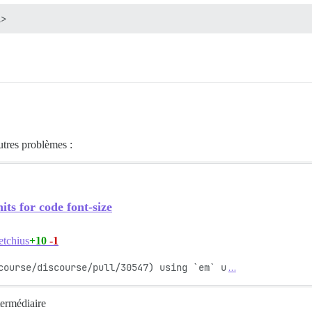
l>
utres problèmes :
ts for code font-size
+10
-1
etchius
course/discourse/pull/30547) using `em` u
…
termédiaire