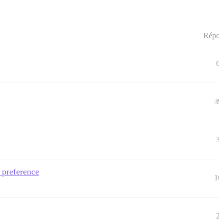
Répo
3
e preference
1