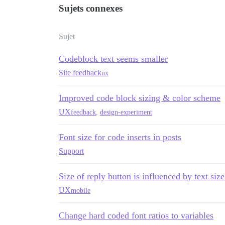
Sujets connexes
Sujet
Codeblock text seems smaller
Site feedback
ux
Improved code block sizing & color scheme
UX
feedback
,
design-experiment
Font size for code inserts in posts
Support
Size of reply button is influenced by text siz
UX
mobile
Change hard coded font ratios to variables