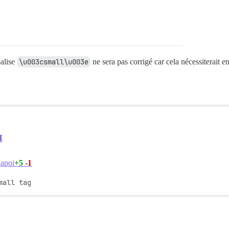
balise
\u003csmall\u003e
ne sera pas corrigé car cela nécessiterait e
M
+5
-1
apoi
mall tag