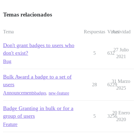
Temas relacionados
Tema
Respuestas
Vistas
Actividad
Don't grant badges to users who
27 Julio
don't exist?
5
632
2021
Bug
Bulk Award a badge to a set of
31 Marzo
users
28
6229
2025
Announcements
badges
,
new-feature
Badge Granting in bulk or for a
20 Enero
group of users
5
3256
2020
Feature