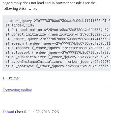
page simply does not load and in browser console i see the
following error twice.
_ember_jquery-27e777857b8c0730dacfe09cb11711365d21a5d
at (index):104

at O (_application-4f2596d165aa73d5730c4d02b5334e59b8
at Object.initialize (_application-4f2596d165aa73d573
at _ember_jquery-27e777857b8c0730dacfe09cb11711365d21
at e.each (_ember_jquery-27e777857b8c0730dacfe09cb117
at e.topsort (_ember_jquery-27e777857b8c0730dacfe09cb
at e.topsort (_ember_jquery-27e777857b8c0730dacfe09cb
at s._runInitializer (_ember_jquery-27e777857b8c0730d
at s.runInstanceInitializers (_ember_jquery-27e777857
1 « J'aime »
Formatting toolbar
Johani
(Joe)
6
Juin 30, 2018, 7:26