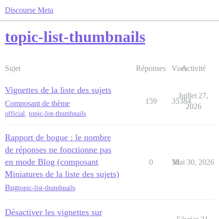
Discourse Meta
topic-list-thumbnails
Sujet
Réponses
Vues
Activité
Vignettes de la liste des sujets
Juillet 27,
159
35384
Composant de thème
2026
official
,
topic-list-thumbnails
Rapport de bogue : le nombre
de réponses ne fonctionne pas
en mode Blog (composant
0
58
Mai 30, 2026
Miniatures de la liste des sujets)
Bug
topic-list-thumbnails
Désactiver les vignettes sur