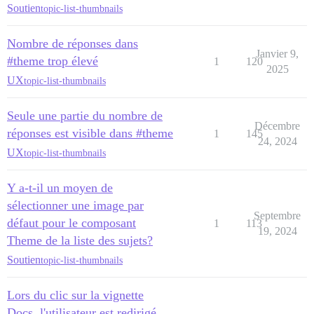
Soutien
topic-list-thumbnails
Nombre de réponses dans
Janvier 9,
#theme trop élevé
1
120
2025
UX
topic-list-thumbnails
Seule une partie du nombre de
Décembre
réponses est visible dans #theme
1
145
24, 2024
UX
topic-list-thumbnails
Y a-t-il un moyen de
sélectionner une image par
Septembre
défaut pour le composant
1
113
19, 2024
Theme de la liste des sujets?
Soutien
topic-list-thumbnails
Lors du clic sur la vignette
Docs, l'utilisateur est redirigé