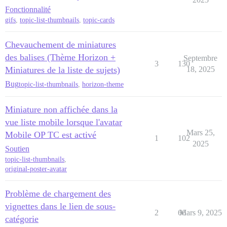
Fonctionnalité
gifs
,
topic-list-thumbnails
,
topic-cards
Chevauchement de miniatures
des balises (Thème Horizon +
Septembre
3
130
Miniatures de la liste de sujets)
18, 2025
Bug
topic-list-thumbnails
,
horizon-theme
Miniature non affichée dans la
vue liste mobile lorsque l'avatar
Mars 25,
Mobile OP TC est activé
1
102
2025
Soutien
topic-list-thumbnails
,
original-poster-avatar
Problème de chargement des
vignettes dans le lien de sous-
2
66
Mars 9, 2025
catégorie