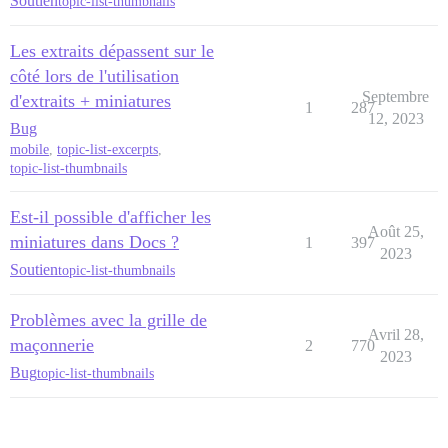
Soutien
topic-list-thumbnails
Les extraits dépassent sur le
côté lors de l'utilisation
Septembre
d'extraits + miniatures
1
287
12, 2023
Bug
mobile
,
topic-list-excerpts
,
topic-list-thumbnails
Est-il possible d'afficher les
Août 25,
miniatures dans Docs ?
1
397
2023
Soutien
topic-list-thumbnails
Problèmes avec la grille de
Avril 28,
maçonnerie
2
770
2023
Bug
topic-list-thumbnails