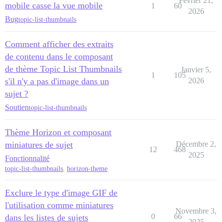
Février 21,
mobile casse la vue mobile
1
60
2026
Bug
topic-list-thumbnails
Comment afficher des extraits
de contenu dans le composant
de thème Topic List Thumbnails
Janvier 5,
1
105
s'il n'y a pas d'image dans un
2026
sujet ?
Soutien
topic-list-thumbnails
Thème Horizon et composant
miniatures de sujet
Décembre 2,
12
468
2025
Fonctionnalité
topic-list-thumbnails
,
horizon-theme
Exclure le type d'image GIF de
l'utilisation comme miniatures
Novembre 3,
0
66
dans les listes de sujets
2025