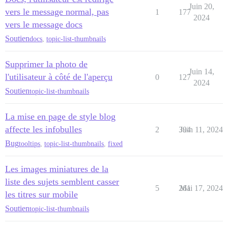
Juin 20,
vers le message normal, pas
1
177
2024
vers le message docs
Soutien
docs
,
topic-list-thumbnails
Supprimer la photo de
Juin 14,
l'utilisateur à côté de l'aperçu
0
127
2024
Soutien
topic-list-thumbnails
La mise en page de style blog
affecte les infobulles
2
394
Juin 11, 2024
Bug
tooltips
,
topic-list-thumbnails
,
fixed
Les images miniatures de la
liste des sujets semblent casser
5
261
Mai 17, 2024
les titres sur mobile
Soutien
topic-list-thumbnails