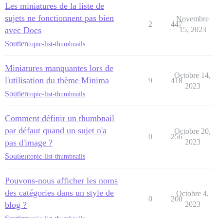
Les miniatures de la liste de
sujets ne fonctionnent pas bien
Novembre
2
447
avec Docs
15, 2023
Soutien
topic-list-thumbnails
Miniatures manquantes lors de
Octobre 14,
l'utilisation du thème Minima
9
418
2023
Soutien
topic-list-thumbnails
Comment définir un thumbnail
par défaut quand un sujet n'a
Octobre 20,
0
256
pas d'image ?
2023
Soutien
topic-list-thumbnails
Pouvons-nous afficher les noms
des catégories dans un style de
Octobre 4,
0
200
blog ?
2023