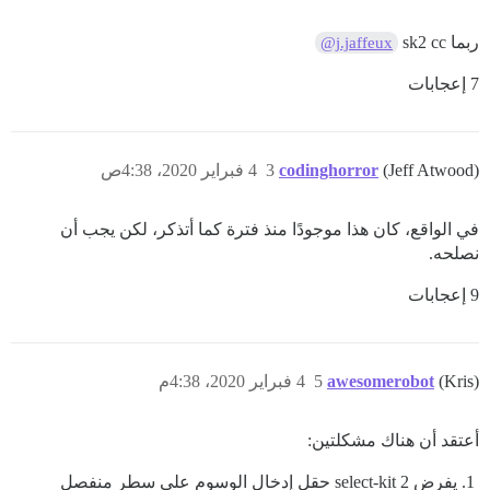
ربما sk2 cc
@j.jaffeux
7 إعجابات
(Jeff Atwood)
codinghorror
3
4 فبراير 2020، 4:38ص
في الواقع، كان هذا موجودًا منذ فترة كما أتذكر، لكن يجب أن
نصلحه.
9 إعجابات
(Kris)
awesomerobot
5
4 فبراير 2020، 4:38م
أعتقد أن هناك مشكلتين:
يفرض select-kit 2 حقل إدخال الوسوم على سطر منفصل