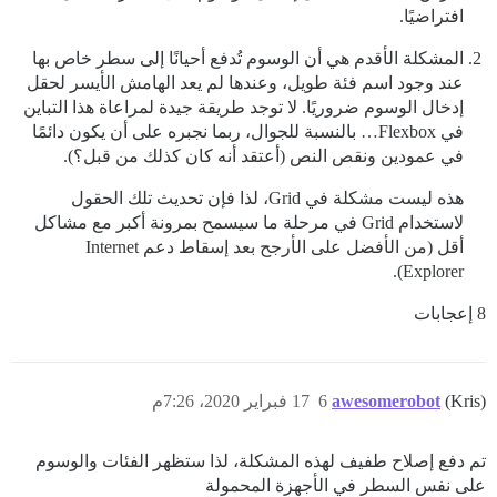
افتراضيًا.
المشكلة الأقدم هي أن الوسوم تُدفع أحيانًا إلى سطر خاص بها
عند وجود اسم فئة طويل، وعندها لم يعد الهامش الأيسر لحقل
إدخال الوسوم ضروريًا. لا توجد طريقة جيدة لمراعاة هذا التباين
في Flexbox… بالنسبة للجوال، ربما نجبره على أن يكون دائمًا
في عمودين ونقص النص (أعتقد أنه كان كذلك من قبل؟).
هذه ليست مشكلة في Grid، لذا فإن تحديث تلك الحقول
لاستخدام Grid في مرحلة ما سيسمح بمرونة أكبر مع مشاكل
أقل (من الأفضل على الأرجح بعد إسقاط دعم Internet
Explorer).
8 إعجابات
(Kris)
awesomerobot
6
17 فبراير 2020، 7:26م
تم دفع إصلاح طفيف لهذه المشكلة، لذا ستظهر الفئات والوسوم
على نفس السطر في الأجهزة المحمولة