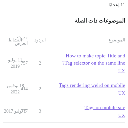
11 إعجابًا
الموضوعات ذات الصلة
مرات
الموضوع
الردود
النشاط
العرض
How to make topic Title and
11 يوليو
Tag selector on the same line?
757
2
2019
UX
Tags rendering weird on mobile
18 نوفمبر
414
2
2022
UX
Tags on mobile site
3
5 يوليو 2017
777
UX