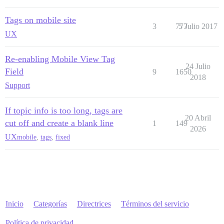
Tags on mobile site
3
777
5 Julio 2017
UX
Re-enabling Mobile View Tag
24 Julio
Field
9
1650
2018
Support
If topic info is too long, tags are
20 Abril
cut off and create a blank line
1
149
2026
UX
mobile
,
tags
,
fixed
Inicio
Categorías
Directrices
Términos del servicio
Política de privacidad