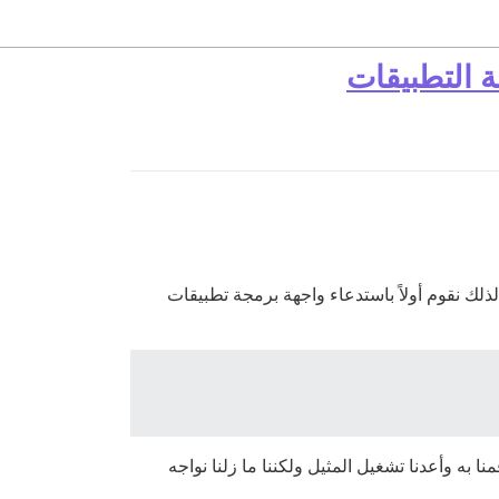
ت والردود. لذلك نقوم أولاً باستدعاء واجهة برمجة تطبيقات
ل هذه المشكلة، تم اقتراح تغيير DISCOURSE_IP_10_SECS_LIMIT في ملف app.yml والذي قمنا به وأعدنا تشغيل المثيل ولكننا ما زلنا نواجه