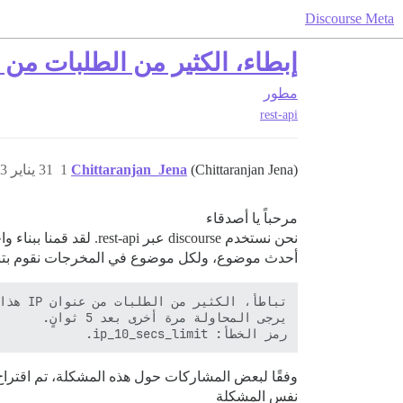
Discourse Meta
إبطاء، الكثير من الطلبات من عنوان IP هذا - رد لمستخدم واجهة ب
مطور
rest-api
(Chittaranjan Jena)
Chittaranjan_Jena
1
31 يناير 2023، 8:14ص
مرحباً يا أصدقاء
نحن نستخدم discourse 
أحدث موضوع، ولكل موضوع في المخرجات نقوم بتنفي
رمز الخطأ: ip_10_secs_limit.

نفس المشكلة