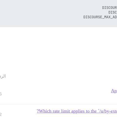
الرد
Api
5
Which rate limit applies to the `/u/by-ex
2