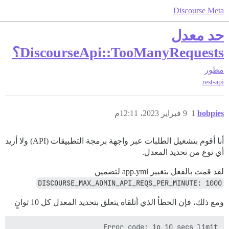
Discourse Meta
حد معدل
DiscourseApi::TooManyRequests؟
مطور
rest-api
bobpies
1
9 فبراير 2023، 12:11م
أنا أقوم بتشغيل الطلبات عبر واجهة برمجة التطبيقات (API) ولا أريد
أي نوع من تحديد المعدل.
لقد قمت بالفعل بتغيير app.yml لتضمين
DISCOURSE_MAX_ADMIN_API_REQS_PER_MINUTE: 1000
ومع ذلك، فإن الخطأ الذي أتلقاه يتعلق بتحديد المعدل كل 10 ثوانٍ
Error code: ip_10_secs_limit
