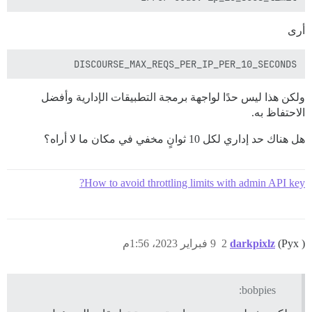
أرى
DISCOURSE_MAX_REQS_PER_IP_PER_10_SECONDS

ولكن هذا ليس حدًا لواجهة برمجة التطبيقات الإدارية وأفضل
الاحتفاظ به.
هل هناك حد إداري لكل 10 ثوانٍ مخفي في مكان ما لا أراه؟
How to avoid throttling limits with admin API key?
(Pyx )
darkpixlz
2
9 فبراير 2023، 1:56م
bobpies: