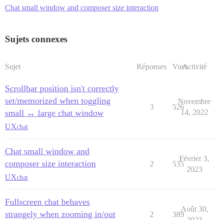
Chat small window and composer size interaction
Sujets connexes
Sujet
Réponses
Vues
Activité
Scrollbar position isn't correctly
set/memorized when toggling
Novembre
3
526
small ↔ large chat window
14, 2022
UX
chat
Chat small window and
Février 3,
composer size interaction
2
535
2023
UX
chat
Fullscreen chat behaves
Août 30,
strangely when zooming in/out
2
389
2023