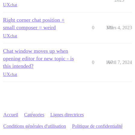
UX
chat
Right corner chat position +
small composer = weird
0
379
Mars 4, 2023
UX
chat
Chat window moves up when
opening editor for new topic - is
0
167
Avril 7, 2024
this intended?
UX
chat
Accueil
Catégories
Lignes directrices
Conditions générales d'utilisation
Politique de confidentialité