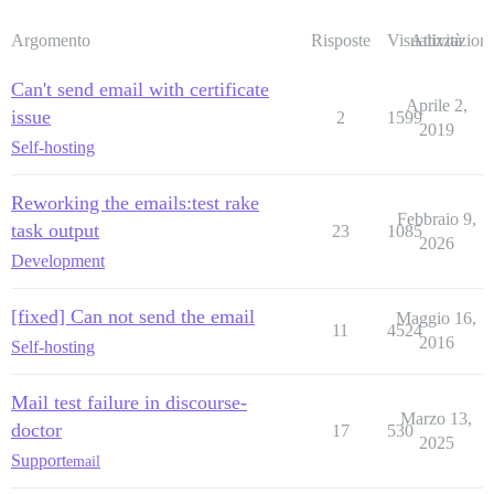
Argomento
Risposte
Visualizzazioni
Attività
Can't send email with certificate
Aprile 2,
issue
2
1599
2019
Self-hosting
Reworking the emails:test rake
Febbraio 9,
task output
23
1085
2026
Development
[fixed] Can not send the email
Maggio 16,
11
4524
2016
Self-hosting
Mail test failure in discourse-
Marzo 13,
doctor
17
530
2025
Support
email