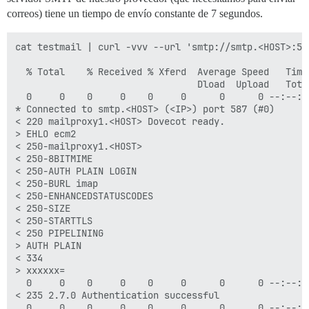
correos) tiene un tiempo de envío constante de 7 segundos.
cat testmail | curl -vvv --url 'smtp://smtp.<HOST>:58
  % Total    % Received % Xferd  Average Speed   Time
                                 Dload  Upload   Tota
  0     0    0     0    0     0      0      0 --:--:-
* Connected to smtp.<HOST> (<IP>) port 587 (#0)

< 220 mailproxy1.<HOST> Dovecot ready.

> EHLO ecm2

< 250-mailproxy1.<HOST>

< 250-8BITMIME

< 250-AUTH PLAIN LOGIN

< 250-BURL imap

< 250-ENHANCEDSTATUSCODES

< 250-SIZE

< 250-STARTTLS

< 250 PIPELINING

> AUTH PLAIN

< 334 

> xxxxxx=

  0     0    0     0    0     0      0      0 --:--:-
< 235 2.7.0 Authentication successful

  0     0    0     0    0     0      0      0 --:--:-