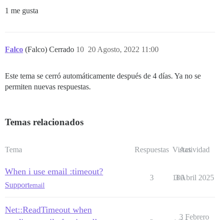
1 me gusta
Falco
(Falco) Cerrado
10
20 Agosto, 2022 11:00
Este tema se cerró automáticamente después de 4 días. Ya no se
permiten nuevas respuestas.
Temas relacionados
Tema
Respuestas
Vistas
Actividad
When i use email :timeout?
3
180
3 Abril 2025
Support
email
Net::ReadTimeout when
3 Febrero