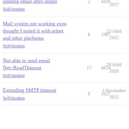
sending email after install
2
4426
2017
Self-hosting
Mail system not working even
thought I tested it with telnet
23 Abril
8
1987
and other platforms
2022
Self-hosting
Not able to send email
28 Abril
Net::ReadTimeout
17
6824
2020
Self-hosting
Extending SMTP timeout
3 Noviembre
9
1027
2022
Self-hosting