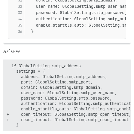
    domain: GlobalSetting.smtp_domain,
    user_name: GlobalSetting.smtp_user_name,
    password: GlobalSetting.smtp_password,
    authentication: GlobalSetting.smtp_authen
    enable_starttls_auto: GlobalSetting.smtp_
  }
Así se ve
  if GlobalSetting.smtp_address

    settings = {

      address: GlobalSetting.smtp_address,

      port: GlobalSetting.smtp_port,

      domain: GlobalSetting.smtp_domain,

      user_name: GlobalSetting.smtp_user_name,

      password: GlobalSetting.smtp_password,

      authentication: GlobalSetting.smtp_authenticatio
      enable_starttls_auto: GlobalSetting.smtp_enable_
+     open_timeout: GlobalSetting.smtp_open_timeout,

+     read_timeout: GlobalSetting.smtp_read_timeout
