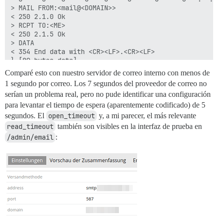
> MAIL FROM:<mail@<DOMAIN>>

< 250 2.1.0 Ok

> RCPT TO:<ME>

< 250 2.1.5 Ok

> DATA

< 354 End data with <CR><LF>.<CR><LF>

} [89 bytes data]

100    89    0     0    0    89      0     11 --:--:-
Comparé esto con nuestro servidor de correo interno con menos de
< 250 2.0.0 Ok: queued as 356C3288C85

1 segundo por correo. Los 7 segundos del proveedor de correo no
100    89    0     0    0    89      0     11 --:--:-
serían un problema real, pero no pude identificar una configuración
para levantar el tiempo de espera (aparentemente codificado) de 5
segundos. El
open_timeout
y, a mi parecer, el más relevante
read_timeout
también son visibles en la interfaz de prueba en
/admin/email
: