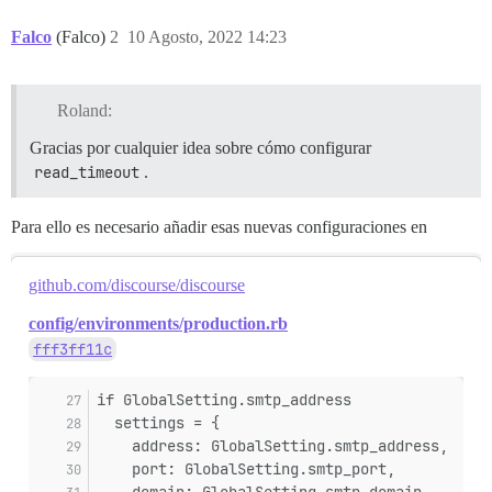
Falco
(Falco)
2
10 Agosto, 2022 14:23
Roland:
Gracias por cualquier idea sobre cómo configurar
read_timeout
.
Para ello es necesario añadir esas nuevas configuraciones en
github.com/discourse/discourse
config/environments/production.rb
fff3ff11c
if GlobalSetting.smtp_address
  settings = {
    address: GlobalSetting.smtp_address,
    port: GlobalSetting.smtp_port,