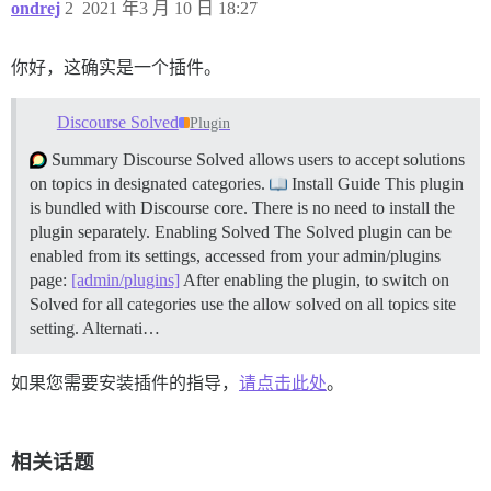
ondrej
2
2021 年3 月 10 日 18:27
你好，这确实是一个插件。
Discourse Solved
Plugin
Summary Discourse Solved allows users to accept solutions
on topics in designated categories.
Install Guide This plugin
is bundled with Discourse core. There is no need to install the
plugin separately.
Enabling Solved The Solved plugin can be
enabled from its settings, accessed from your admin/plugins
page:
[admin/plugins]
After enabling the plugin, to switch on
Solved for all categories use the allow solved on all topics site
setting. Alternati…
如果您需要安装插件的指导，
请点击此处
。
相关话题