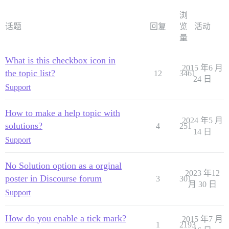
浏
话题
回复
览
活动
量
What is this checkbox icon in
2015 年6 月
the topic list?
12
3461
24 日
Support
How to make a help topic with
2024 年5 月
solutions?
4
251
14 日
Support
No Solution option as a orginal
2023 年12
poster in Discourse forum
3
301
月 30 日
Support
How do you enable a tick mark?
2015 年7 月
1
2193