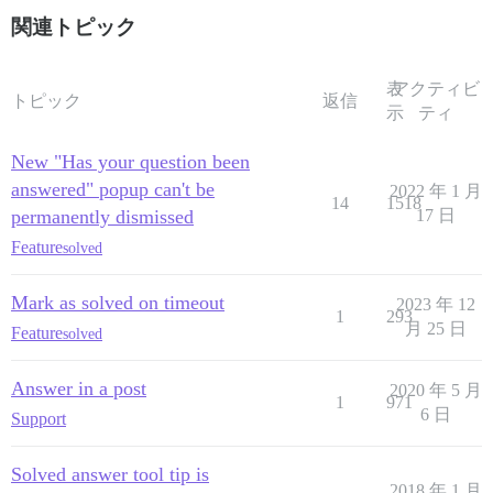
関連トピック
表
アクティビ
トピック
返信
示
ティ
New "Has your question been
answered" popup can't be
2022 年 1 月
14
1518
permanently dismissed
17 日
Feature
solved
Mark as solved on timeout
2023 年 12
1
293
月 25 日
Feature
solved
Answer in a post
2020 年 5 月
1
971
6 日
Support
Solved answer tool tip is
2018 年 1 月