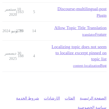
Discourse-multilingual-post
10 سبتمبر
1163
5
2020
Plugin
Allow Topic Title Translation
14
29 يونيو 2024
2783
Feature
translator
Localizing topic does not seem
to localize excerpt pinned on
30 ديسمبر
188
4
2025
topic list
Bug
content-localization
الصفحة الرئيسية
الفئات
الإرشادات
شروط الخدمة
سياسة الخصوصية