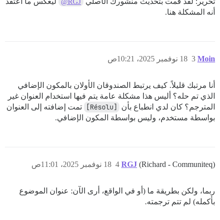
تحرير: لقد قمت بتحديث منشورك الأصلي
ليعكس ما أعتقد
@RGJ
أنه المشكلة هنا.
Moin
3
18 نوفمبر 2025، 10:21ص
أنا مرتبك قليلاً. كيف يرتبط الصندوقان الأولان بالمكون الإضافي
الذي تم حله؟ أليس هذا مشكلة عامة يتم فيها استخدام العنوان غير
المترجم؟ كان لدي انطباع بأن
[Résolu]
تمت إضافته إلى العنوان
بواسطة مستخدم، وليس بواسطة المكون الإضافي.
(Richard - Communiteq)
RGJ
4
18 نوفمبر 2025، 11:01ص
ربما، ولكن بطريقة ما (أو في الواقع، أرى الآن: عنوان الموضوع
بأكمله) لم تتم ترجمته.