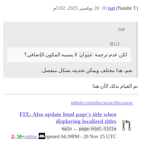
(Natalie T)
nat
10
20 نوفمبر 2025، 5:02م
nat:
RGJ:
لكن عدم ترجمة
عنوان
لا يسببه المكون الإضافي؟
نعم، هذا مختلف ويمكن تحديثه بشكل منفصل.
تم القيام بذلك الآن هنا:
github.com/discourse/discourse
FIX: Also update html page's title when
displaying localized titles
main
page-html-title
←
-2
+50
opened
04:39PM - 20 Nov 25 UTC
nattsw