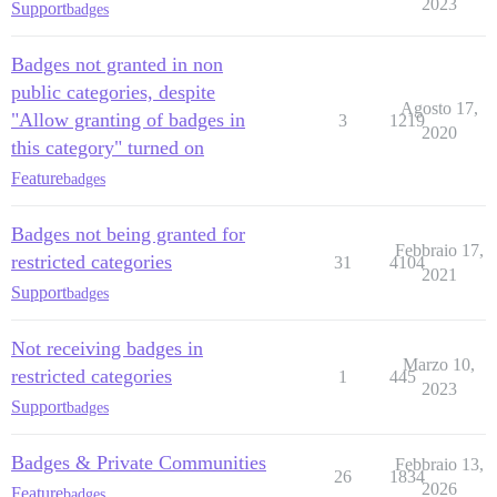
2023
Support
badges
Badges not granted in non
public categories, despite
Agosto 17,
"Allow granting of badges in
3
1219
2020
this category" turned on
Feature
badges
Badges not being granted for
Febbraio 17,
restricted categories
31
4104
2021
Support
badges
Not receiving badges in
Marzo 10,
restricted categories
1
445
2023
Support
badges
Badges & Private Communities
Febbraio 13,
26
1834
2026
Feature
badges