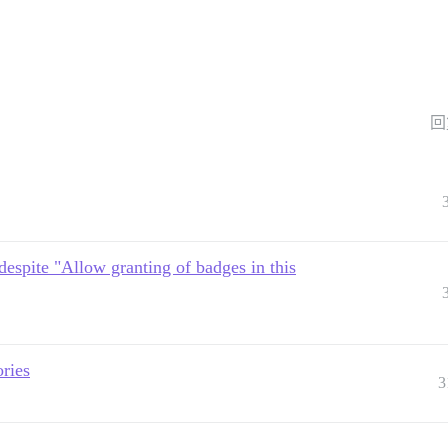
回
despite "Allow granting of badges in this
ories
3