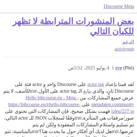
Discourse Meta
بعض المنشورات المترابطة لا تظهر
للكيان التالي
الدعم
activitypub
(Phú)
eve
1
4 يوليو 2025، 5:52ص
لقد قمنا بإعداد
actor tag
على Discourse واحد و actor فئة على
Discourse ثانٍ، والذي
يتابع
الـ actor tag على الأول.\n\nللأسف، لا يتم
عرض جميع المشاركات من
Hello bibcourse.eu - Meta -
metadaten.community
على
https://bibcourse.eu/t/hello-bibcourse-
eu/227.\nإذا
فهمت بشكل صحيح، فإن المشاركات التي تحتوي على
صور/مرفقات هي المتأثرة.\n\nوفقًا لسجلات JSON للـ actor التالي،
تم تسليم واستلام المشاركات المفقودة ولكن لم يتم
عرضها.\n\nهل لديك أي أفكار حول ما يحدث هنا؟\n\nبالمناسبة، تتم