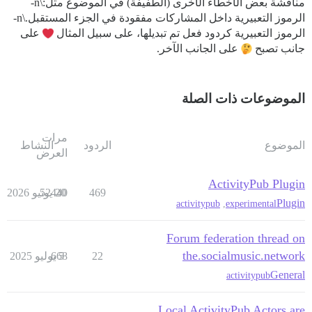
مناقشة بعض الأخطاء الأخرى (الطفيفة) في الموضوع مثل:\n-
الرموز التعبيرية داخل المشاركات مفقودة في الجزء المستقبل.\n-
الرموز التعبيرية كردود فعل تم تبديلها، على سبيل المثال
على
جانب تصبح
على الجانب الآخر.
الموضوعات ذات الصلة
مرات
الموضوع
الردود
النشاط
العرض
ActivityPub Plugin
469
20 يونيو 2026
52440
Plugin
activitypub
,
experimental
Forum federation thread on
the.socialmusic.network
22
5 يوليو 2025
668
General
activitypub
Local ActivityPub Actors are