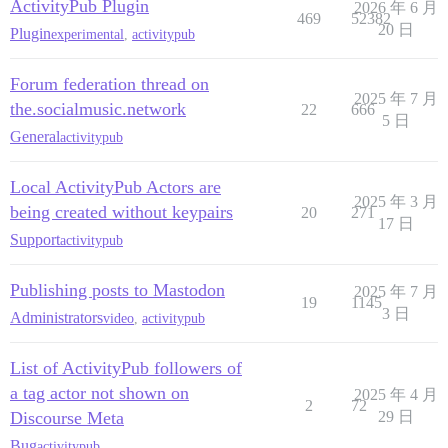
ActivityPub Plugin
2026 年 6 月
469
52382
20 日
Plugin
experimental
,
activitypub
Forum federation thread on
2025 年 7 月
the.socialmusic.network
22
666
5 日
General
activitypub
Local ActivityPub Actors are
2025 年 3 月
being created without keypairs
20
271
17 日
Support
activitypub
Publishing posts to Mastodon
2025 年 7 月
19
1145
3 日
Administrators
video
,
activitypub
List of ActivityPub followers of
a tag actor not shown on
2025 年 4 月
2
72
Discourse Meta
29 日
Bug
activitypub