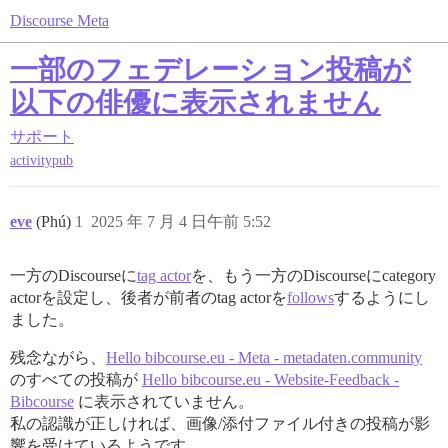
Discourse Meta
一部のフェデレーション投稿が
以下の俳優に表示されません
サポート
activitypub
eve
(Phú)
1
2025 年 7 月 4 日午前 5:52
一方のDiscourseに
tag actor
を、もう一方のDiscourseにcategory
actorを設定し、後者が前者のtag actorを
follows
するようにし
ました。
残念ながら、
Hello bibcourse.eu - Meta - metadaten.community
のすべての投稿が
Hello bibcourse.eu - Website-Feedback -
Bibcourse
に表示されていません。
私の認識が正しければ、画像/添付ファイル付きの投稿が影
響を受けているようです。