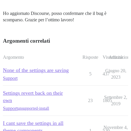
Ho aggiornato Discourse, posso confermare che il bug è
scomparso. Grazie per l’ottimo lavoro!
Argomenti correlati
Argomento
Risposte
Visualizzazioni
Attività
None of the settings are saving
Giugno 20,
5
437
2023
Support
Settings revert back on their
Settembre 2,
own
23
1805
2019
Support
unsupported-install
I cant save the settings in all
Novembre 4,
theme components
1
520