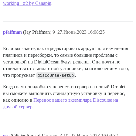
working - #2 by Canapin
.
pfaffman
(Jay Pfaffman)
9
27.Июнь.2023 16:08:25
Если вы знаете, как отредактировать app.yml для изменения
плагинов и пересборки, то самые большие проблемы с
установкой на DigitalOcean будут решены. Она почти не
отличается от стандартной установки, за исключением того,
что пропускает
discourse-setup
.
Когда вам понадобится перенести сервер на новый Droplet,
вы сможете выполнить стандартную установку и перенос,
как описано в
Перенос вашего экземпляра Discourse на
другой сервер
.
osc
(Olivier Simard-Casanova)
10
27.Июнь.2023 16:09:37