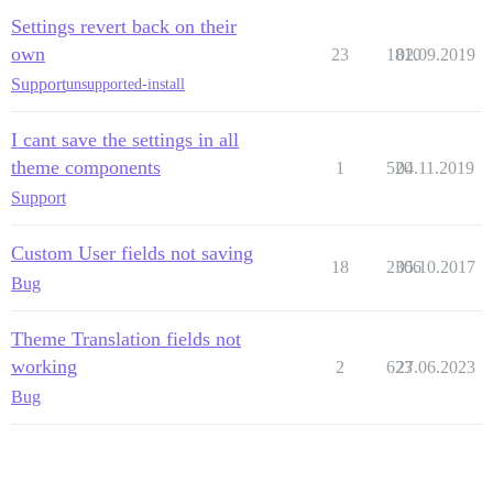
Settings revert back on their
own
23
1810
02.09.2019
Support
unsupported-install
I cant save the settings in all
theme components
1
520
04.11.2019
Support
Custom User fields not saving
18
2306
05.10.2017
Bug
Theme Translation fields not
working
2
623
27.06.2023
Bug