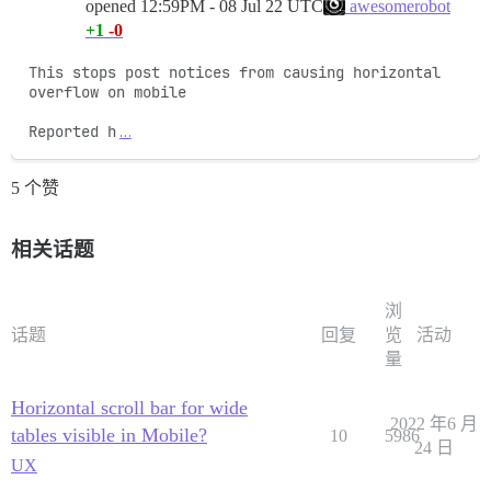
opened
12:59PM - 08 Jul 22 UTC
awesomerobot
+1
-0
This stops post notices from causing horizontal 
overflow on mobile

Reported h
…
5 个赞
相关话题
浏
话题
回复
览
活动
量
Horizontal scroll bar for wide
2022 年6 月
tables visible in Mobile?
10
5986
24 日
UX