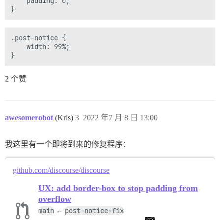
    padding: 0;

.post-notice {

    width: 99%;

2 个赞
awesomerobot
(Kris)
3
2022 年7 月 8 日 13:00
我这里有一个即将到来的修复程序：
github.com/discourse/discourse
UX: add border-box to stop padding from
overflow
main
post-notice-fix
←