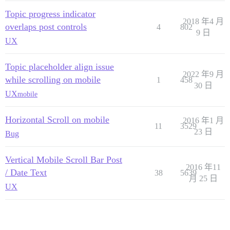
Topic progress indicator
2018 年4 月
overlaps post controls
4
802
9 日
UX
Topic placeholder align issue
2022 年9 月
while scrolling on mobile
1
458
30 日
UX
mobile
Horizontal Scroll on mobile
2016 年1 月
11
3529
23 日
Bug
Vertical Mobile Scroll Bar Post
2016 年11
/ Date Text
38
5639
月 25 日
UX