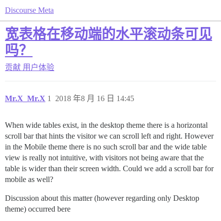
Discourse Meta
宽表格在移动端的水平滚动条可见
吗？
贡献
用户体验
Mr.X_Mr.X
1
2018 年8 月 16 日 14:45
When wide tables exist, in the desktop theme there is a horizontal
scroll bar that hints the visitor we can scroll left and right. However
in the Mobile theme there is no such scroll bar and the wide table
view is really not intuitive, with visitors not being aware that the
table is wider than their screen width. Could we add a scroll bar for
mobile as well?
Discussion about this matter (however regarding only Desktop
theme) occurred bere