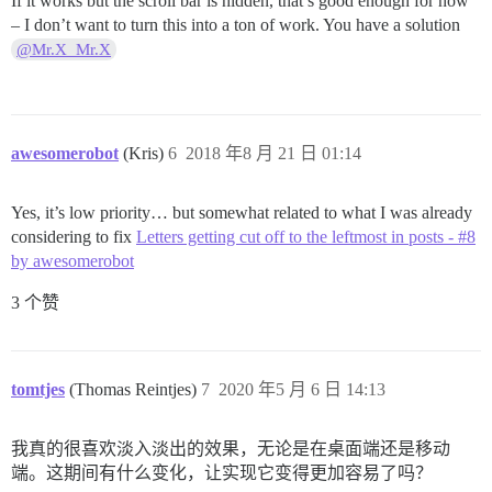
If it works but the scroll bar is hidden, that’s good enough for now
– I don’t want to turn this into a ton of work. You have a solution
@Mr.X_Mr.X
awesomerobot
(Kris)
6
2018 年8 月 21 日 01:14
Yes, it’s low priority… but somewhat related to what I was already
considering to fix
Letters getting cut off to the leftmost in posts - #8
by awesomerobot
3 个赞
tomtjes
(Thomas Reintjes)
7
2020 年5 月 6 日 14:13
我真的很喜欢淡入淡出的效果，无论是在桌面端还是移动
端。这期间有什么变化，让实现它变得更加容易了吗？