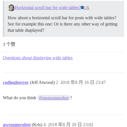
Horizontal scroll bar for wide tables?
UX
How about a horizontal scroll bar for posts with wide tables?
See for example this one: Or is there any other way of getting
that table diaplayed?
3 个赞
Questions about displaying wide tables
codinghorror
(Jeff Atwood)
2
2018 年8 月 16 日 23:47
What do you think
?
@awesomerobot
awesomerobot
(Kris)
4
2018 年8 月 20 日 23:02