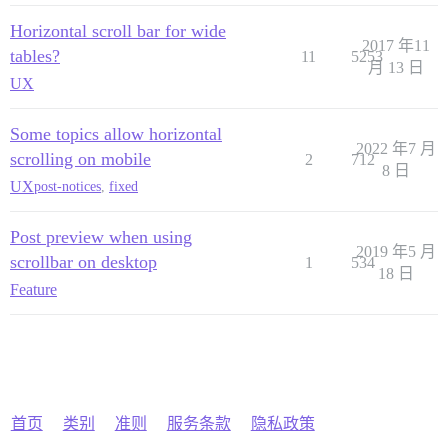
Horizontal scroll bar for wide
2017 年11
tables?
11
5253
月 13 日
UX
Some topics allow horizontal
2022 年7 月
scrolling on mobile
2
712
8 日
UX
post-notices
,
fixed
Post preview when using
2019 年5 月
scrollbar on desktop
1
534
18 日
Feature
首页
类别
准则
服务条款
隐私政策