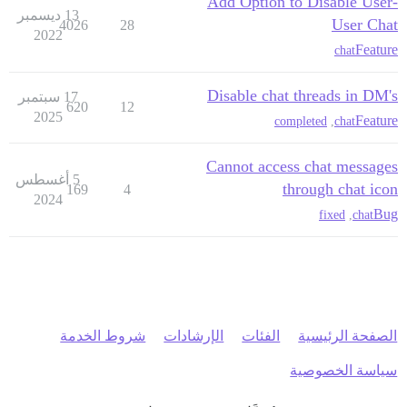
Add Option to Disable User-
13 ديسمبر
User Chat
4026
28
2022
Feature
chat
Disable chat threads in DM's
17 سبتمبر
620
12
2025
Feature
completed
,
chat
Cannot access chat messages
5 أغسطس
through chat icon
169
4
2024
Bug
fixed
,
chat
الصفحة الرئيسية
الفئات
الإرشادات
شروط الخدمة
سياسة الخصوصية